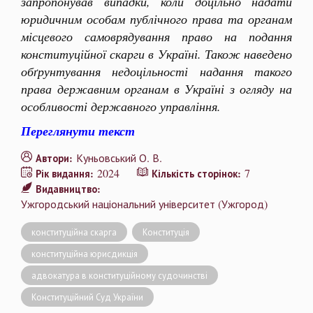
запропонував випадки, коли доцільно надати
юридичним особам публічного права та органам
місцевого самоврядування право на подання
конституційної скарги в Україні. Також наведено
обґрунтування недоцільності надання такого
права державним органам в Україні з огляду на
особливості державного управління
.
Переглянути текст
Куньовський О. В.
Автори:
2024
7
Рік видання:
Кількість сторінок:
Видавництво:
Ужгородський національний університет (Ужгород)
конституційна скарга
Конституція
конституційна юрисдикція
адвокатура в конституційному судочинстві
Конституційний Суд України