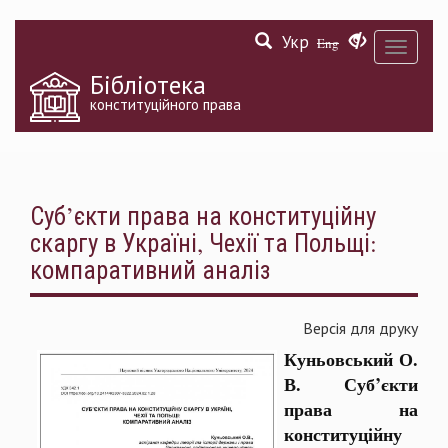
Перейти
Укр
до
Eng
Toggle
основного
navigati
матеріалу
Бібліотека
конституційного права
Суб’єкти права на конституційну
скаргу в Україні, Чехії та Польщі:
компаративний аналіз
Версія для друку
Куньовський О.
В. Суб’єкти
права на
конституційну