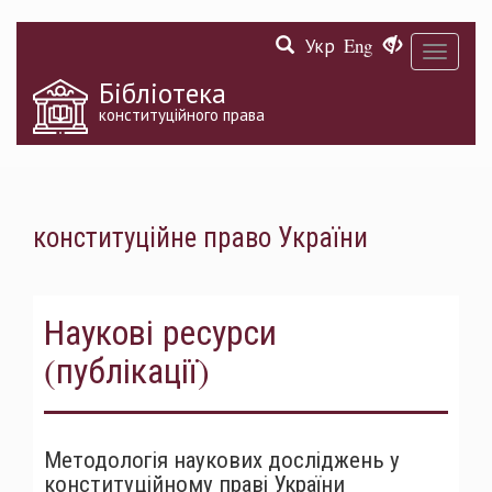
Перейти
Укр
Eng
до
Toggle
основного
navigati
матеріалу
Бібліотека
конституційного права
конституційне право України
Наукові ресурси
(публікації)
Методологія наукових досліджень у
конституційному праві України