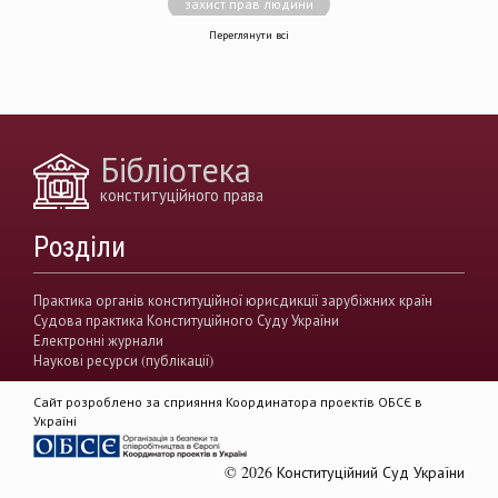
захист прав людини
Переглянути всі
децентралізація влади
вирішення конфліктів
земельні спори
генофонд
держава
https://razumkov.org.ua/uploads/article/2020_memory.pdf
Бібліотека
конситуційне право
Венеціанська комісія
конституційного права
децентралізація
Вища рада правосуддя
Розділи
виконавча влада
Вища кваліфікаційна комісії суддів
Практика органів конституційної юрисдикції зарубіжних країн
Судова практика Конституційного Суду України
Вищий антикорупційний суд України
Електронні журнали
Наукові ресурси (публікації)
верховенство права
державна влада
Сайт розроблено за сприяння Координатора проектів ОБСЄ в
гендерна рівність
звуження прав
Україні
демократія
акти КСУ
© 2026 Конституційний Суд України
доктрина публічного права