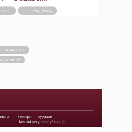
их сил
права Бундестагу
ння конфліктів
020_memory.pdf
виконавча влада
енство права
акти КСУ
й суд з прав людини
країни
йного
Електронні журнали
истема України
Наукові ресурси (публікації)
ого судочинства