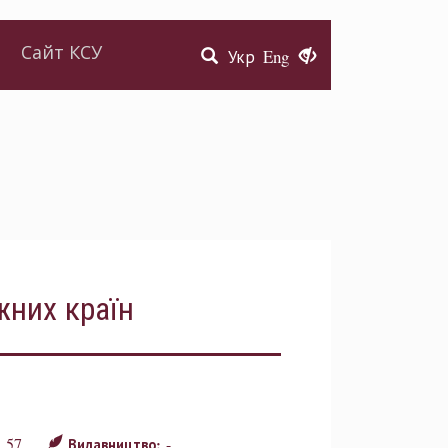
Сайт КСУ
Укр
Eng
жних країн
57
-
:
Видавництво: