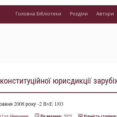
Головна Бібліотеки
Розділи
Автори
конституційної юрисдикції зарубі
равня 2008 року -2 BvE 1/03
й Суд Німеччини
2025
Рік видання:
Кількість сторінок