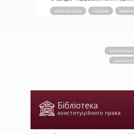
військові права
оборона
правила
доктринальні 
земельні с
конситуційне право
Вища кваліфік
державн
доктрина публічног
Бібліотека
держа
конституційного права
Голова Констит
імплементація 