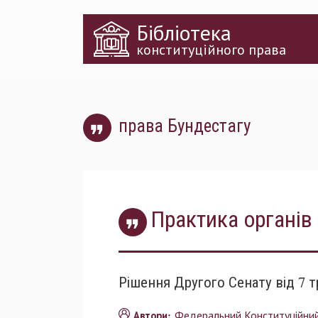
Перейти
Бібліотека
до
основного
конституційного права
матеріалу
права Бундестагу
Практика органів 
Рішення Другого Сенату від 7 т
Федеральний Конституційни
Автори: