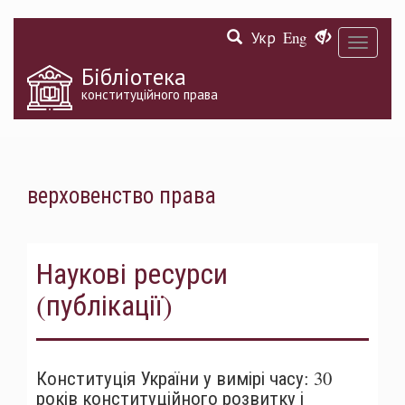
Перейти
Укр
Eng
до
Toggle
основного
navigati
матеріалу
Бібліотека
конституційного права
верховенство права
Наукові ресурси
(публікації)
Конституція України у вимірі часу: 30
років конституційного розвитку і