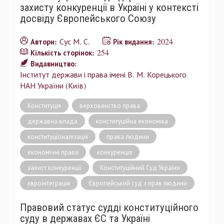
захисту конкуренції в Україні у контексті
досвіду Європейського Союзу
Сус М. С.
2024
Автори:
Рік видання:
254
Кількість сторінок:
Видавництво:
Інститут держави і права імені В. М. Корецького
НАН України (Київ)
Конституція
верховенство права
державна влада
конституційна економіка
конституціоналізація
права людини
економічні права
конкуренція
захист конкуренції
Конституційний Суд України
євроінтеграція
Європейський суд з прав людини
Правовий статус судді конституційного
суду в державах ЄС та Україні