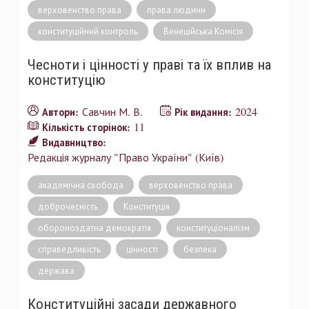
верховенство права
права людини
конституційний контроль
Венеційська Комісія
Чесноти і цінності у праві та їх вплив на
конституцію
Савчин М. В.
2024
Автори:
Рік видання:
11
Кількість сторінок:
Видавництво:
Редакція журналу "Право України" (Київ)
академічна свобода
верховенство права
доброчесність
Конституція
обороноздатна демократія
конституціоналізм
справедливість
цінності
безпека
держава
Конституційні засади державного