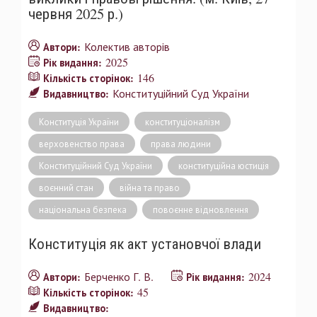
червня 2025 р.)
Колектив авторів
Автори:
2025
Рік видання:
146
Кількість сторінок:
Конституційний Суд України
Видавництво:
Конституція України
конституціоналізм
верховенство права
права людини
Конституційний Суд України
конституційна юстиція
воєнний стан
війна та право
національна безпека
повоєнне відновлення
Конституція як акт установчої влади
Берченко Г. В.
2024
Автори:
Рік видання:
45
Кількість сторінок:
Видавництво: