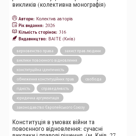
викликів (колективна монографія)
Колектив авторів
Автори:
2026
Рік видання:
316
Кількість сторінок:
ВАІТЕ (Київ)
Видавництво:
верховенство права
захист прав людини
виклики повоєнного відновлення
конституційна ідентичність
обмеження конституційних прав
свобода
гідність
справедливість
юридична аргументація
законодавство Європейського Союзу
Конституція в умовах війни та
повоєнного відновлення: сучасні
виклики і правові рішення. (м. Київ, 27