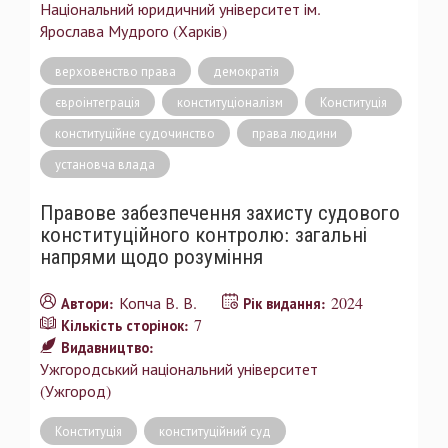
Національний юридичний університет ім.
Ярослава Мудрого (Харків)
верховенство права
демократія
євроінтеграція
конституціоналізм
Конституція
конституційне судочинство
права людини
установча влада
Правове забезпечення захисту судового
конституційного контролю: загальні
напрями щодо розуміння
Копча В. В.
2024
Автори:
Рік видання:
7
Кількість сторінок:
Видавництво:
Ужгородський національний університет
(Ужгород)
Конституція
конституційний суд