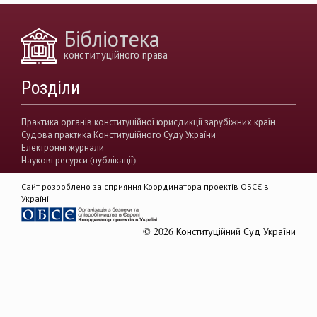
генофонд
держава
https://razumkov.org.ua/uploads/article/2020_memory.pdf
Бібліотека
конситуційне право
Венеціанська комісія
конституційного права
децентралізація
Вища рада правосуддя
Розділи
виконавча влада
Вища кваліфікаційна комісії суддів
Практика органів конституційної юрисдикції зарубіжних країн
Судова практика Конституційного Суду України
Вищий антикорупційний суд України
Електронні журнали
Наукові ресурси (публікації)
верховенство права
державна влада
Сайт розроблено за сприяння Координатора проектів ОБСЄ в
гендерна рівність
звуження прав
Україні
демократія
акти КСУ
© 2026 Конституційний Суд України
доктрина публічного права
доктрина приватного права
Rule of Law
Європейський суд з прав людини
державний суверенітет