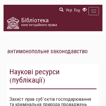
Перейти
Укр
Eng
до
Toggle
основного
navigati
матеріалу
Бібліотека
конституційного права
антимонопольне законодавство
Наукові ресурси
(публікації)
Захист прав суб’єктів господарювання
та кримінальна природа проваджень