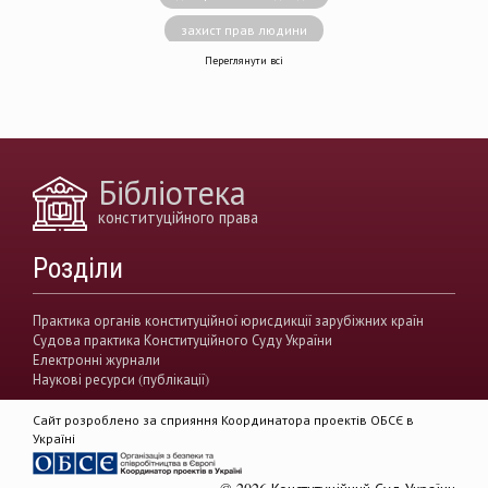
захист прав людини
Переглянути всі
децентралізація влади
вирішення конфліктів
земельні спори
генофонд
держава
https://razumkov.org.ua/uploads/article/2020_memory.pdf
Бібліотека
конситуційне право
Венеціанська комісія
конституційного права
децентралізація
Вища рада правосуддя
Розділи
виконавча влада
Вища кваліфікаційна комісії суддів
Практика органів конституційної юрисдикції зарубіжних країн
Судова практика Конституційного Суду України
Вищий антикорупційний суд України
Електронні журнали
Наукові ресурси (публікації)
верховенство права
державна влада
Сайт розроблено за сприяння Координатора проектів ОБСЄ в
гендерна рівність
звуження прав
Україні
демократія
акти КСУ