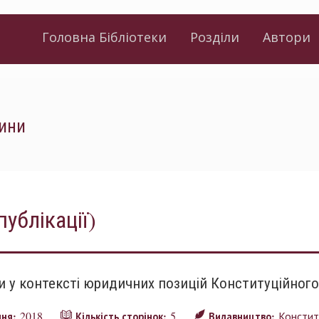
Головна Бібліотеки
Розділи
Автори
дини
публікації)
 у контексті юридичних позицій Конституційного
2018
5
Констит
ння:
Кількість сторінок:
Видавництво: