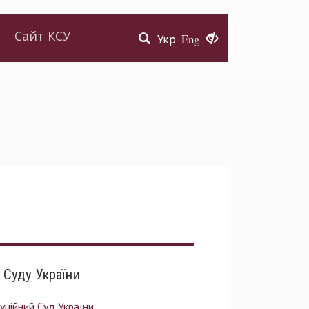
Сайт КСУ
Укр
Eng
 Суду України
уційний Суд України