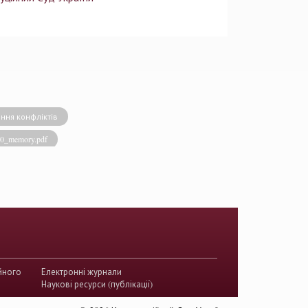
ння конфліктів
020_memory.pdf
виконавча влада
енство права
акти КСУ
й суд з прав людини
країни
йного
Електронні журнали
истема України
Наукові ресурси (публікації)
ого судочинства