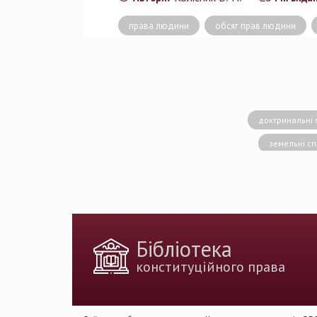
права людини
обсяг прав людини
доктринальні 
земельні с
конситуційне право
Вища кваліфік
державн
доктрина публічног
Бібліотека
держа
конституційного права
Голова Констит
імплементація 