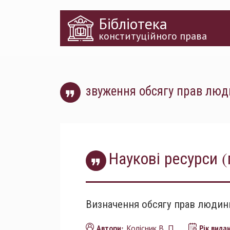
Перейти
Бібліотека
до
основного
конституційного права
матеріалу
звуження обсягу прав лю
Наукові ресурси (
Визначення обсягу прав людини
Колісник В. П.
Автори:
Рік вида