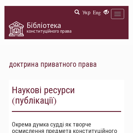
Перейти
Укр
Eng
до
Toggle
основного
navigati
матеріалу
Бібліотека
конституційного права
доктрина приватного права
Наукові ресурси
(публікації)
Окрема думка судді як творче
осмислення предмета конституційного