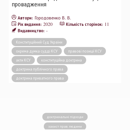
провадження
Городовенко В. В.
Автори:
2020
11
Рік видання:
Кількість сторінок:
-
Видавництво:
Конституційний Суд України
окрема думка судді КСУ
правові позиції КСУ
акти КСУ
конституційна доктрина
доктрина публічного права
доктрина приватного права
доктринальні підходи
захист прав людини