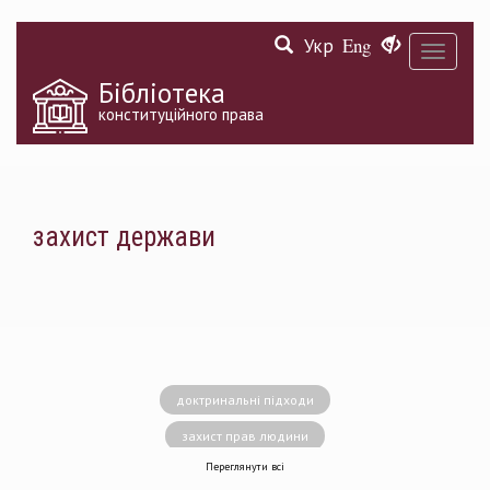
Перейти
Укр
Eng
до
Toggle
основного
navigati
матеріалу
Бібліотека
конституційного права
захист держави
доктринальні підходи
захист прав людини
Переглянути всі
децентралізація влади