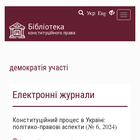
Перейти
Укр
Eng
до
Toggle
основного
navigati
матеріалу
Бібліотека
конституційного права
демократія участі
Електронні журнали
Конституційний процес в Україні:
політико-правові аспекти (№ 6, 2024)