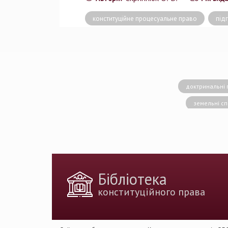
конституційне процесуальне право
під
доктринальні 
земельні с
конситуційне право
Вища кваліфік
державн
доктрина публічног
Бібліотека
держа
конституційного права
Голова Констит
імплементація 