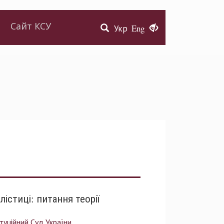
Сайт КСУ
Укр
Eng
істиці: питання теорії
туційний Суд України