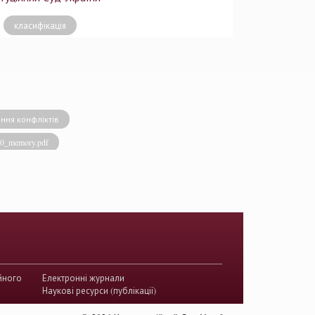
класифікація
ння конфліктів
020_memory.pdf
виконавча влада
енство права
акти КСУ
й суд з прав людини
країни
йного
Електронні журнали
истема України
Наукові ресурси (публікації)
ого судочинства