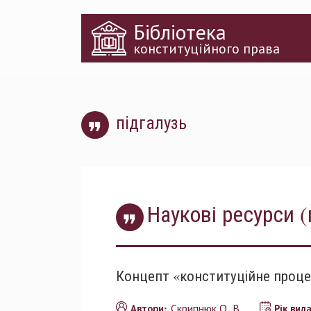
Перейти
Бібліотека
до
основного
конституційного права
матеріалу
підгалузь
Наукові ресурси (
Концепт «конституційне процес
Скрипнюк О. В.
Автори:
Рік вид