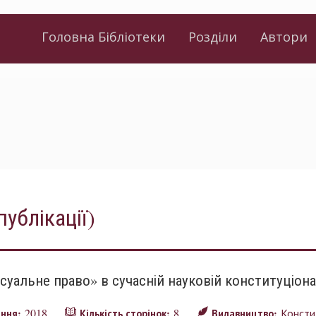
Головна Бібліотеки
Розділи
Автори
публікації)
уальне право» в сучасній науковій конституціонал
2018
8
Консти
ання:
Кількість сторінок:
Видавництво: