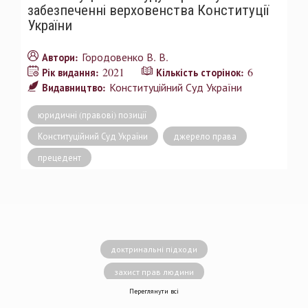
забезпеченні верховенства Конституції
України
Городовенко В. В.
Автори:
2021
6
Рік видання:
Кількість сторінок:
Конституційний Суд України
Видавництво:
юридичні (правові) позиції
Конституційний Суд України
джерело права
прецедент
доктринальні підходи
захист прав людини
Переглянути всі
децентралізація влади