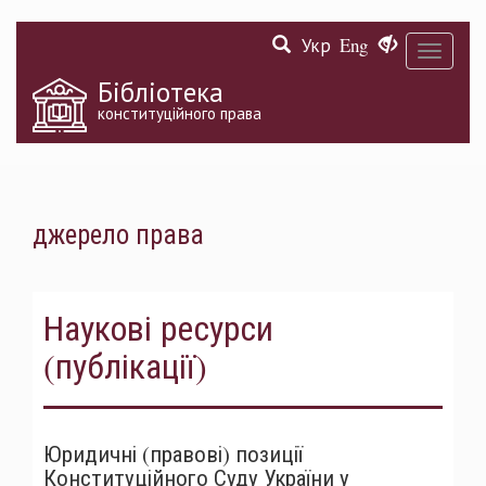
Перейти
Укр
Eng
до
Toggle
основного
navigati
матеріалу
Бібліотека
конституційного права
джерело права
Наукові ресурси
(публікації)
Юридичні (правові) позиції
Конституційного Суду України у