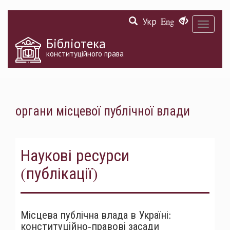
Перейти
Укр
Eng
до
Toggle
основного
navigati
матеріалу
Бібліотека
конституційного права
органи місцевої публічної влади
Наукові ресурси
(публікації)
Місцева публічна влада в Україні:
конституційно-правові засади