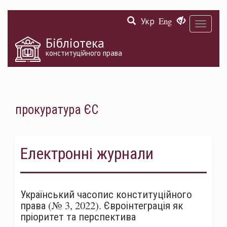
Перейти
Укр
Eng
до
Toggle
основного
navigati
матеріалу
Бібліотека
конституційного права
прокуратура ЄС
Електронні журнали
Український часопис конституційного
права (№ 3, 2022). Євроінтеграція як
пріоритет та перспектива