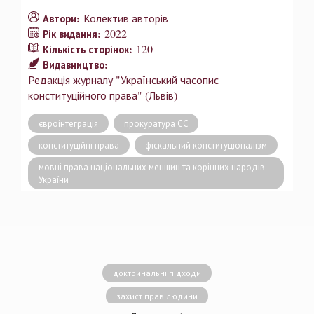
Колектив авторів
Автори:
2022
Рік видання:
120
Кількість сторінок:
Видавництво:
Редакція журналу "Український часопис
конституційного права" (Львів)
євроінтеграція
прокуратура ЄС
конституційні права
фіскальний конституціоналізм
мовні права національних меншин та корінних народів
України
доктринальні підходи
захист прав людини