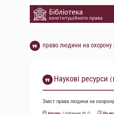
Перейти
Бібліотека
до
основного
конституційного права
матеріалу
право людини на охорону 
Наукові ресурси (
Зміст права людини на охорону
Стефанчук М. О.
Автори:
Рік в