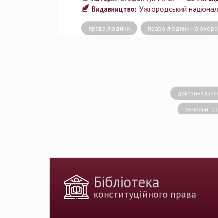
Ужгородський націонал
Видавництво:
права людини
право людини на охоро
доктринальні 
земельні с
конситуційне право
Вища кваліфік
державн
доктрина публічног
Бібліотека
держа
конституційного права
Голова Констит