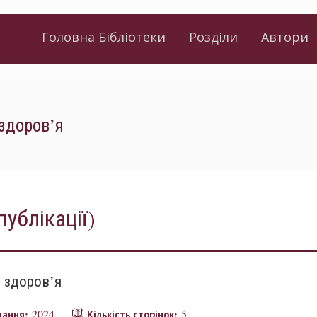
Головна Бібліотеки
Розділи
Автори
здоров’я
публікації)
 здоров’я
2024
5
идання:
Кількість сторінок: