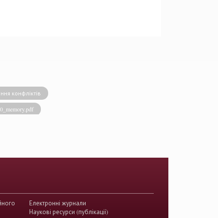
ння конфліктів
020_memory.pdf
виконавча влада
енство права
акти КСУ
й суд з прав людини
країни
йного
Електронні журнали
истема України
Наукові ресурси (публікації)