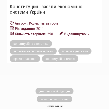
Конституційні засади економічної
системи України
Колектив авторів
Автори:
2011
Рік видання:
258
-
Кількість сторінок:
Видавництво:
конституційна економіка
економічна система України
правова держава
право власності
конституційна теорія
доктринальні підходи
захист прав людини
Переглянути всі
децентралізація влади