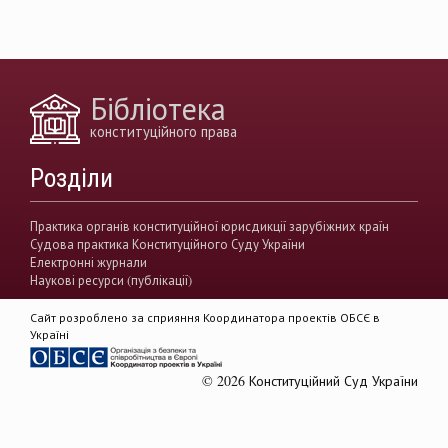
вирішення конфліктів
земельні спори
генофонд
держава
https://razumkov.org.ua/uploads/article/2020_memory.pdf
Бібліотека
конситуційне право
Венеціанська комісія
конституційного права
децентралізація
Вища рада правосуддя
Розділи
виконавча влада
Вища кваліфікаційна комісії суддів
Практика органів конституційної юрисдикції зарубіжних країн
Судова практика Конституційного Суду України
Вищий антикорупційний суд України
Електронні журнали
Наукові ресурси (публікації)
верховенство права
державна влада
Сайт розроблено за сприяння Координатора проектів ОБСЄ в
гендерна рівність
звуження прав
Україні
демократія
акти КСУ
© 2026 Конституційний Суд України
доктрина публічного права
доктрина приватного права
Rule of Law