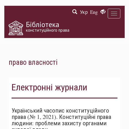
Перейти
Укр
Eng
до
Toggle
основного
navigati
матеріалу
Бібліотека
конституційного права
право власності
Електронні журнали
Український часопис конституційного
права (№ 1, 2021). Конституційні права
людини: проблеми захисту органами