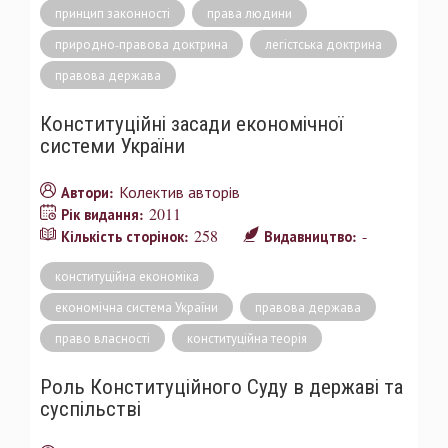
принцип законності
права людини
природно-правова доктрина
легістська доктрина
правова держава
Конституційні засади економічної
системи України
Колектив авторів
Автори:
2011
Рік видання:
258
-
Кількість сторінок:
Видавництво:
конституційна економіка
економічна система України
правова держава
право власності
конституційна теорія
Роль Конституційного Суду в державі та
суспільстві