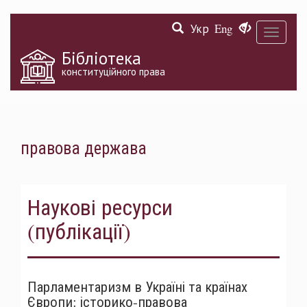
Перейти
Укр
Eng
до
Toggle
основного
navigati
матеріалу
Бібліотека
конституційного права
правова держава
Наукові ресурси
(публікації)
Парламентаризм в Україні та країнах
Європи: історико-правова