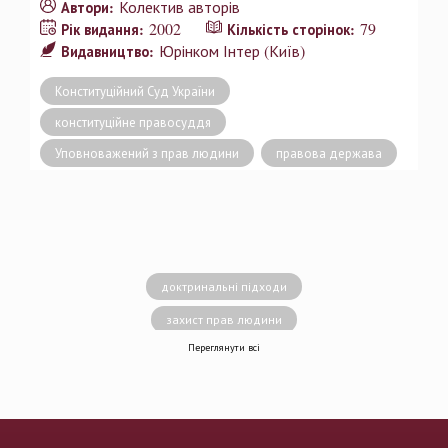
Колектив авторів
Автори:
2002
79
Рік видання:
Кількість сторінок:
Юрінком Інтер (Київ)
Видавництво:
Конституційний Суд України
конституційне правосуддя
Уповноважений з прав людини
правова держава
доктринальні підходи
захист прав людини
Переглянути всі
децентралізація влади
вирішення конфліктів
земельні спори
генофонд
держава