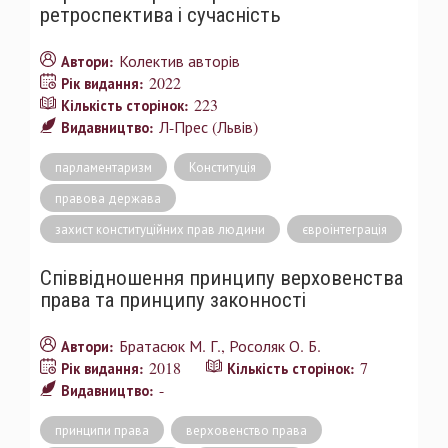
ретроспектива і сучасність
Колектив авторів
Автори:
2022
Рік видання:
223
Кількість сторінок:
Л-Прес (Львів)
Видавництво:
парламентаризм
Конституція
правова держава
захист конституційних прав людини
євроінтеграція
Співвідношення принципу верховенства
права та принципу законності
Братасюк М. Г.
Росоляк О. Б.
Автори:
2018
7
Рік видання:
Кількість сторінок:
-
Видавництво:
принципи права
верховенство права