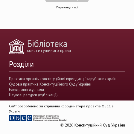
Переглянути всі
децентралізація влади
вирішення конфліктів
земельні спори
генофонд
держава
https://razumkov.org.ua/uploads/article/2020_memory.pdf
Бібліотека
конситуційне право
Венеціанська комісія
конституційного права
децентралізація
Вища рада правосуддя
Розділи
виконавча влада
Вища кваліфікаційна комісії суддів
Практика органів конституційної юрисдикції зарубіжних країн
Судова практика Конституційного Суду України
Вищий антикорупційний суд України
Електронні журнали
Наукові ресурси (публікації)
верховенство права
державна влада
Сайт розроблено за сприяння Координатора проектів ОБСЄ в
гендерна рівність
звуження прав
Україні
демократія
акти КСУ
© 2026 Конституційний Суд України
доктрина публічного права