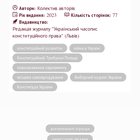
Колектив авторів
Автори:
2023
77
Рік видання:
Кількість сторінок:
Видавництво:
Редакція журналу "Український часопис
конституційного права" (Львів)
конституційний розвиток
війна в Україні
Конституційний Трибунал Польщі
повноваження парламенту
місцеве самоврчдування
Виборчий кодекс України
Конституція України
доктринальні підходи
захист прав людини