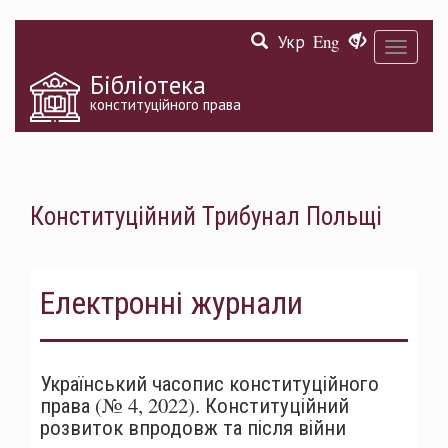
Перейти
Укр
Eng
до
Toggle
основного
navigati
матеріалу
Бібліотека
конституційного права
Конституційний Трибунал Польщі
Електронні журнали
Український часопис конституційного
права (№ 4, 2022). Конституційний
розвиток впродовж та після війни