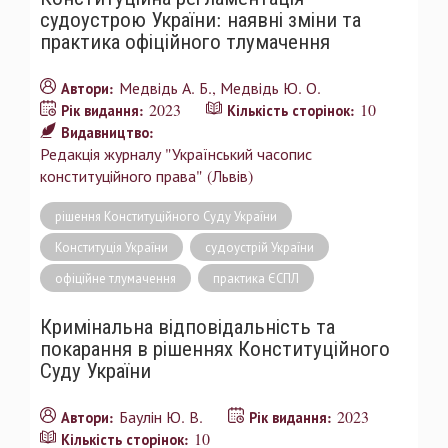
судоустрою України: наявні зміни та
практика офіційного тлумачення
Медвідь А. Б.
Медвідь Ю. О.
Автори:
2023
10
Рік видання:
Кількість сторінок:
Видавництво:
Редакція журналу "Український часопис
конституційного права" (Львів)
рішення Конституційного Суду України
Конституція України
судоустрій України
офіційне тлумачення
практика ЄСПЛ
Кримінальна відповідальність та
покарання в рішеннях Конституційного
Суду України
Баулін Ю. В.
2023
Автори:
Рік видання:
10
Кількість сторінок: