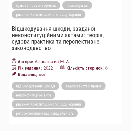
судова правотворчість
правосуддя
рішення Конституційного Суду України
Відшкодування шкоди, завданої
неконституційними актами: теорія,
судова практика та перспективне
законодавство
Афанасьєва М. А.
Автори:
2022
6
Рік видання:
Кількість сторінок:
-
Видавництво:
відшкодування шкоди
верховенство права
неконституційні акти
рішення Конституційного Суду України
ретроспективна відповідальність