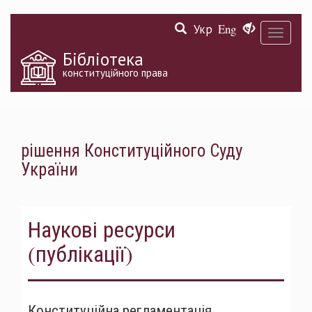
Перейти
Укр
Eng
до
Toggle
основного
navigati
матеріалу
Бібліотека
конституційного права
рішення Конституційного Суду
України
Наукові ресурси
(публікації)
Конституційна регламентація