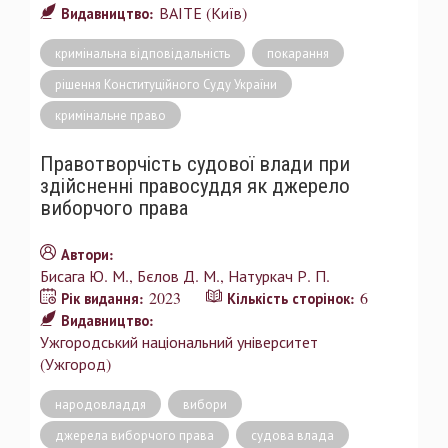
ВАІТЕ (Київ)
Видавництво:
кримінальна відповідальність
покарання
рішення Конституційного Суду України
кримінальне право
Правотворчість судової влади при
здійсненні правосуддя як джерело
виборчого права
Автори:
Бисага Ю. М.
Бєлов Д. М.
Натуркач Р. П.
2023
6
Рік видання:
Кількість сторінок:
Видавництво:
Ужгородський національний університет
(Ужгород)
народовладдя
вибори
джерела виборчого права
судова влада