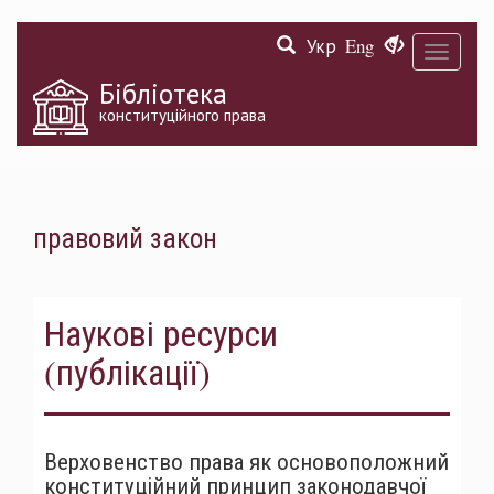
Перейти
Укр
Eng
до
Toggle
основного
navigati
матеріалу
Бібліотека
конституційного права
правовий закон
Наукові ресурси
(публікації)
Верховенство права як основоположний
конституційний принцип законодавчої