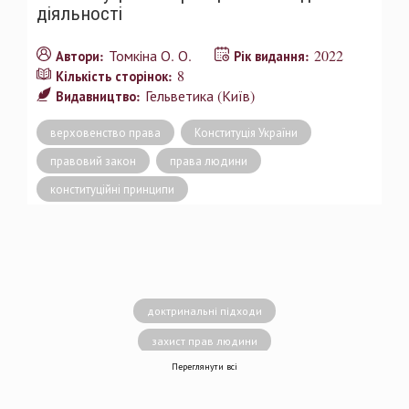
діяльності
Томкіна О. О.
2022
Автори:
Рік видання:
8
Кількість сторінок:
Гельветика (Київ)
Видавництво:
верховенство права
Конституція України
правовий закон
права людини
конституційні принципи
доктринальні підходи
захист прав людини
Переглянути всі
децентралізація влади
вирішення конфліктів
земельні спори