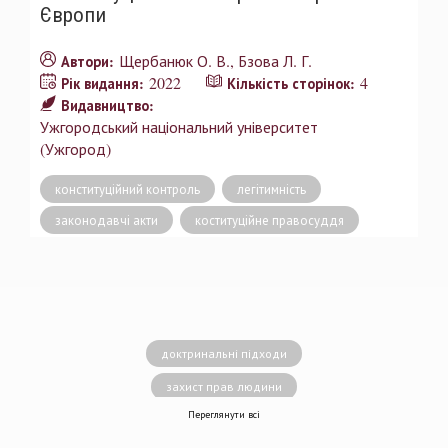
Європи
Щербанюк О. В.
Бзова Л. Г.
Автори:
2022
4
Рік видання:
Кількість сторінок:
Видавництво:
Ужгородський національний університет
(Ужгород)
конституційний контроль
легітимність
законодавчі акти
коституційне правосуддя
доктринальні підходи
захист прав людини
Переглянути всі
децентралізація влади