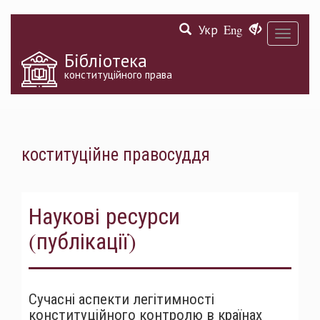
Перейти
Укр
Eng
до
Toggle
основного
navigati
матеріалу
Бібліотека
конституційного права
коституційне правосуддя
Наукові ресурси
(публікації)
Сучасні аспекти легітимності
конституційного контролю в країнах