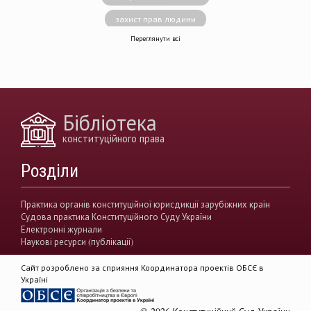
захист прав людини
Переглянути всі
децентралізація влади
вирішення конфліктів
земельні спори
генофонд
держава
https://razumkov.org.ua/uploads/article/2020_memory.pdf
Бібліотека
конситуційне право
Венеціанська комісія
конституційного права
децентралізація
Вища рада правосуддя
Розділи
виконавча влада
Вища кваліфікаційна комісії суддів
Практика органів конституційної юрисдикції зарубіжних країн
Судова практика Конституційного Суду України
Вищий антикорупційний суд України
Електронні журнали
Наукові ресурси (публікації)
верховенство права
державна влада
Сайт розроблено за сприяння Координатора проектів ОБСЄ в
гендерна рівність
звуження прав
Україні
демократія
акти КСУ