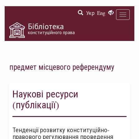
Перейти
Укр
Eng
до
Toggle
основного
navigati
матеріалу
Бібліотека
конституційного права
предмет місцевого референдуму
Наукові ресурси
(публікації)
Тенденції розвитку конституційно-
правового регулювання проведення