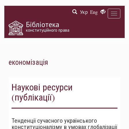
Перейти
Укр
Eng
до
Toggle
основного
navigati
матеріалу
Бібліотека
конституційного права
економізація
Наукові ресурси
(публікації)
Тенденції сучасного українського
конституціоналізму в умовах глобалізації