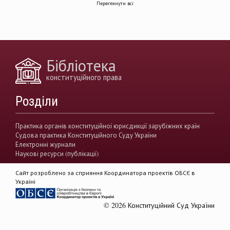
Переглянути всі
децентралізація влади
вирішення конфліктів
земельні спори
генофонд
держава
https://razumkov.org.ua/uploads/article/2020_memory.pdf
Бібліотека
конситуційне право
Венеціанська комісія
конституційного права
децентралізація
Вища рада правосуддя
Розділи
виконавча влада
Вища кваліфікаційна комісії суддів
Практика органів конституційної юрисдикції зарубіжних країн
Судова практика Конституційного Суду України
Вищий антикорупційний суд України
Електронні журнали
Наукові ресурси (публікації)
верховенство права
державна влада
Сайт розроблено за сприяння Координатора проектів ОБСЄ в
гендерна рівність
звуження прав
Україні
демократія
акти КСУ
© 2026 Конституційний Суд України
доктрина публічного права
доктрина приватного права
Rule of Law