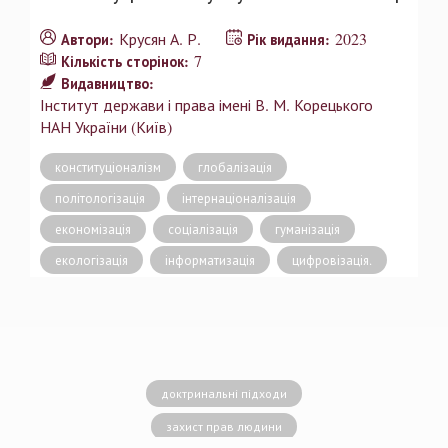
Крусян А. Р.
2023
Автори:
Рік видання:
7
Кількість сторінок:
Видавництво:
Інститут держави і права імені В. М. Корецького
НАН України (Київ)
конституціоналізм
глобалізація
політологізація
інтернаціоналізація
економізація
соціалізація
гуманізація
екологізація
інформатизація
цифровізація.
доктринальні підходи
захист прав людини