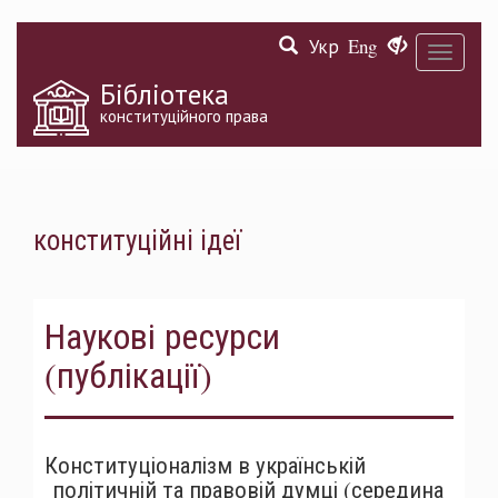
Перейти
Укр
Eng
до
Toggle
основного
navigati
матеріалу
Бібліотека
конституційного права
конституційні ідеї
Наукові ресурси
(публікації)
Конституціоналізм в українській
політичній та правовій думці (середина