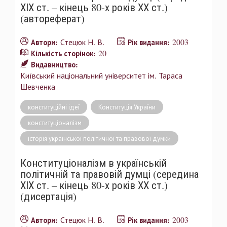
ХІХ ст. – кінець 80-х років ХХ ст.)
(автореферат)
Стецюк Н. В.
2003
Автори:
Рік видання:
20
Кількість сторінок:
Видавництво:
Київський національний університет ім. Тараса
Шевченка
конституційні ідеї
Конституція України
конституціоналізм
історія української політичної та правової думки
Конституціоналізм в українській
політичній та правовій думці (середина
ХІХ ст. – кінець 80-х років ХХ ст.)
(дисертація)
Стецюк Н. В.
2003
Автори:
Рік видання: