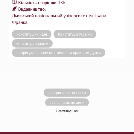
186
Кількість сторінок:
Видавництво:
Львівський національний університет ім. Івана
Франка
конституційні ідеї
Конституція України
конституціоналізм
історія української політичної та правової думки
доктринальні підходи
захист прав людини
Переглянути всі
децентралізація влади
вирішення конфліктів
земельні спори
генофонд
держава