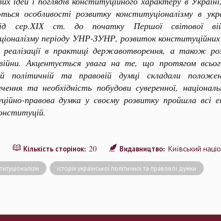
их ідей і поглядів конституційного характеру в Україні
ються особливості розвитку конституціоналізму в укра
від сер.ХІХ ст. до початку Першої світової вій
іоналізму періоду УНР-ЗУНР, розвиток конституційних 
х реалізації в практиці державотворення, а також роз
 війни. Акцентується увага на те, що протягом всьо
кій політичній та правовій думці складали положе
ачення та необхідність побудови суверенної, національ
ційно-правова думка у своєму розвитку пройшла всі е
конституцій.
3
20
Київський наці
Кількість сторінок:
Видавництво:
титуціоналізм
історія української політичної та правової думки