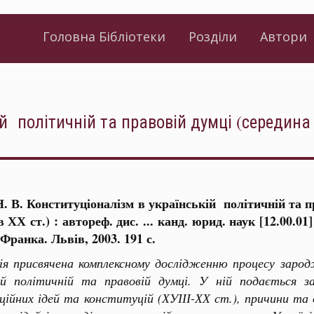
Головна Бібліотеки
Розділи
Автори
й політичній та правовій думці (середина Х
. В. Конституціоналізм в українській політичній та пр
в ХХ ст.) : автореф. дис. ... канд. юрид. наук [12.00.
 Франка. Львів, 2003. 191 с.
ія присвячена комплексному дослідженню процесу зарод
кій політичній та правовій думці. У ній подається з
ційних ідей та конституцій (ХУІІІ-ХХ ст.), причини та