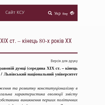
Сайт КСУ
Укр
Eng
ІХ ст. – кінець 80-х років ХХ
Версія для друку
авовій думці (середина ХІХ ст. – кінець
01] / Львівський національний університет
ження та розвитку конституціоналізму в
агальна характеристика еволюції змісту
 обставини виникнення перших політичних