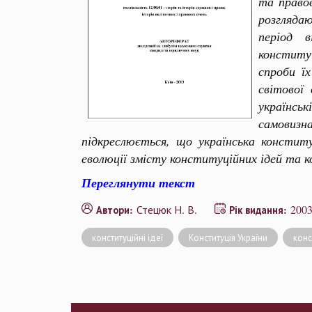
та правов
розгляда
період 
конституц
спроби ї
світової
українсь
самовизн
підкреслюється, що українська конститу
еволюції змісту конституційних ідей та 
Переглянути текст
Стецюк Н. В.
200
Автори:
Рік видання:
конституційні ідеї
Конституція України
конс