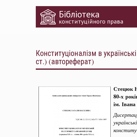
Перейти
Бібліотека
до
основного
конституційного права
матеріалу
Конституціоналізм в українські
ст.) (автореферат)
Стецюк Н
80-х рокі
ім. Івана
Дисертац
українсь
конститу