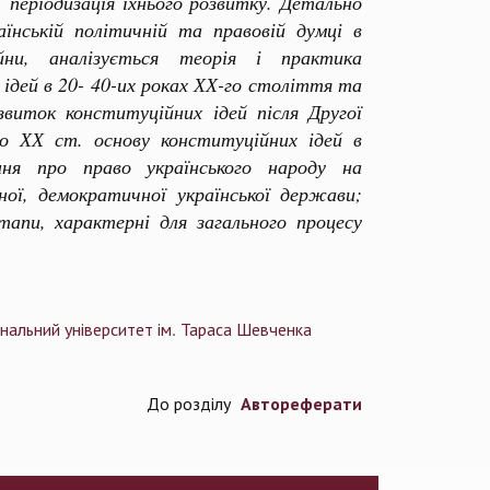
, періодизація їхнього розвитку. Детально
їнській політичній та правовій думці в
ни, аналізується теорія і практика
ідей в 20- 40-их роках ХХ-го століття та
виток конституційних ідей після Другої
го ХХ ст. основу конституційних ідей в
ння про право українського народу на
ної, демократичної української держави;
тапи, характерні для загального процесу
ональний університет ім. Тараса Шевченка
Автореферати
До розділу