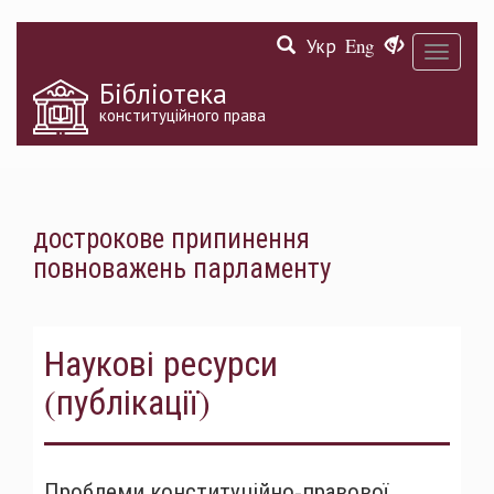
Перейти
Укр
Eng
до
Toggle
основного
navigati
матеріалу
Бібліотека
конституційного права
дострокове припинення
повноважень парламенту
Наукові ресурси
(публікації)
Проблеми конституційно-правової