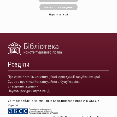
захист прав людини
Переглянути всі
децентралізація влади
вирішення конфліктів
земельні спори
генофонд
держава
https://razumkov.org.ua/uploads/article/2020_memory.pdf
Бібліотека
конситуційне право
Венеціанська комісія
конституційного права
децентралізація
Вища рада правосуддя
Розділи
виконавча влада
Вища кваліфікаційна комісії суддів
Практика органів конституційної юрисдикції зарубіжних країн
Судова практика Конституційного Суду України
Вищий антикорупційний суд України
Електронні журнали
Наукові ресурси (публікації)
верховенство права
державна влада
Сайт розроблено за сприяння Координатора проектів ОБСЄ в
гендерна рівність
звуження прав
Україні
демократія
акти КСУ