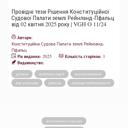
Провідні тези Рішення Конституційної
Судової Палати землі Рейнланд-Пфальц
від 02 квітня 2025 року | VGH O 11/24
Автори:
Конституційна Судова Палата землі Рейнланд-
Пфальц
2025
1
Рік видання:
Кількість сторінок:
Видавництво:
дописи
політичні партії
висловлювання
інші учасники
рівність
принцип нейтральності
доктринальні підходи