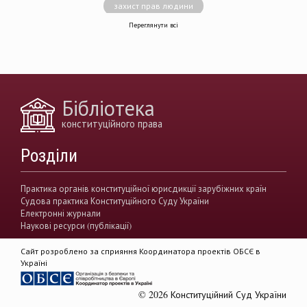
захист прав людини
Переглянути всі
децентралізація влади
вирішення конфліктів
земельні спори
генофонд
держава
https://razumkov.org.ua/uploads/article/2020_memory.pdf
Бібліотека
конситуційне право
Венеціанська комісія
конституційного права
децентралізація
Вища рада правосуддя
Розділи
виконавча влада
Вища кваліфікаційна комісії суддів
Практика органів конституційної юрисдикції зарубіжних країн
Судова практика Конституційного Суду України
Вищий антикорупційний суд України
Електронні журнали
Наукові ресурси (публікації)
верховенство права
державна влада
Сайт розроблено за сприяння Координатора проектів ОБСЄ в
гендерна рівність
звуження прав
Україні
демократія
акти КСУ
© 2026 Конституційний Суд України
доктрина публічного права