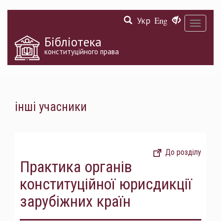
Перейти
Укр
Eng
до
Toggle
основного
navigati
матеріалу
Бібліотека
конституційного права
інші учасники
До розділу
Практика органів
конституційної юрисдикції
зарубіжних країн