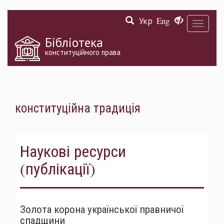
Перейти
Укр
Eng
до
Toggle
основного
navigati
матеріалу
Бібліотека
конституційного права
конституційна традиція
Наукові ресурси
(публікації)
Золота корона української правничої
спадщини