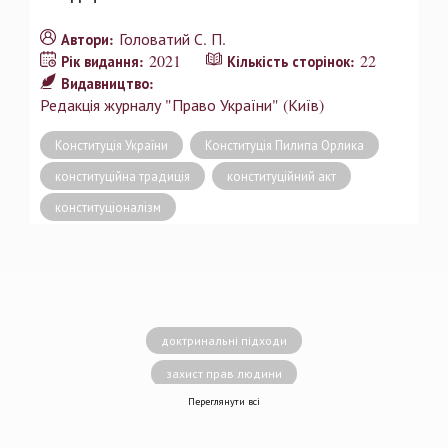
Головатий С. П.
Автори:
2021
22
Рік видання:
Кількість сторінок:
Видавництво:
Редакція журналу "Право України" (Київ)
Конституція України
Конституція Пилипа Орлика
конституційна традиція
конституційний акт
конституціоналізм
доктринальні підходи
захист прав людини
Переглянути всі
децентралізація влади
вирішення конфліктів
земельні спори