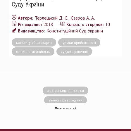
Суду України
Терлецький Д. С.
Єзеров А. А.
Автори:
2018
10
Рік видання:
Кількість сторінок:
Конституційний Суд України
Видавництво:
конституційна скарга
умови прийнятності
(не)конституційність
судове рішення
доктринальні підходи
захист прав людини
Переглянути всі
децентралізація влади
вирішення конфліктів
земельні спори
генофонд
держава