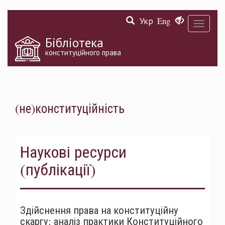
Перейти
Укр
Eng
до
Toggle
основного
navigati
матеріалу
Бібліотека
конституційного права
(не)конституційність
Наукові ресурси
(публікації)
Здійснення права на конституційну
скаргу: аналіз практики Конституційного