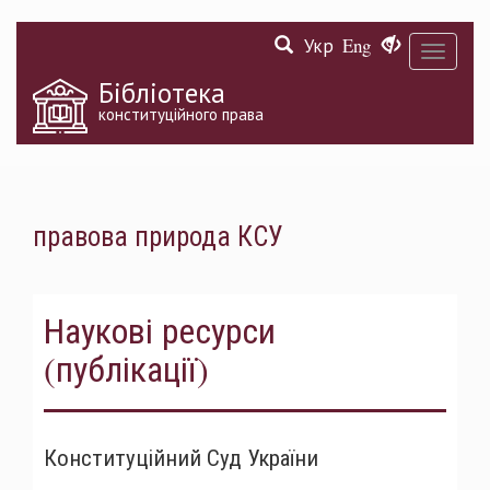
Перейти
Укр
Eng
до
Toggle
основного
navigati
матеріалу
Бібліотека
конституційного права
правова природа КСУ
Наукові ресурси
(публікації)
Конституційний Суд України