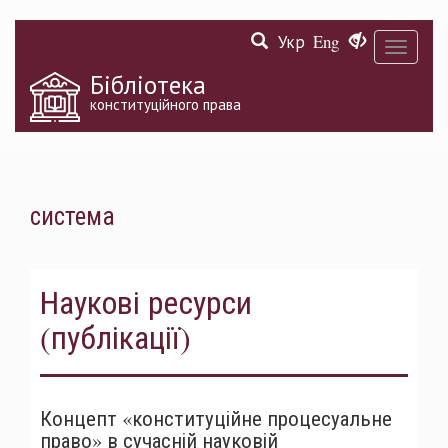
Перейти
Укр
Eng
до
Toggle
основного
navigati
матеріалу
Бібліотека
конституційного права
система
Наукові ресурси
(публікації)
Концепт «конституційне процесуальне
право» в сучасній науковій