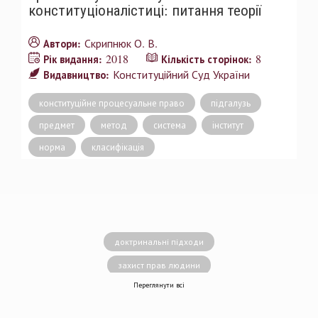
конституціоналістиці: питання теорії
Скрипнюк О. В.
Автори:
2018
8
Рік видання:
Кількість сторінок:
Конституційний Суд України
Видавництво:
конституційне процесуальне право
підгалузь
предмет
метод
система
інститут
норма
класифікація
доктринальні підходи
захист прав людини
Переглянути всі
децентралізація влади
вирішення конфліктів
земельні спори