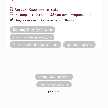
Колектив авторів
Автори:
2002
79
Рік видання:
Кількість сторінок:
Юрінком Інтер (Київ)
Видавництво:
Конституційний Суд України
конституційне правосуддя
Уповноважений з прав людини
правова держава
доктринальні підходи
захист прав людини
Переглянути всі
децентралізація влади
вирішення конфліктів
земельні спори