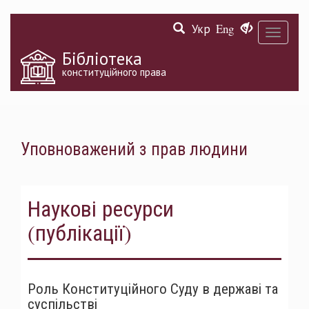
Перейти
Укр
Eng
до
Toggle
основного
navigati
матеріалу
Бібліотека
конституційного права
Уповноважений з прав людини
Наукові ресурси
(публікації)
Роль Конституційного Суду в державі та
суспільстві