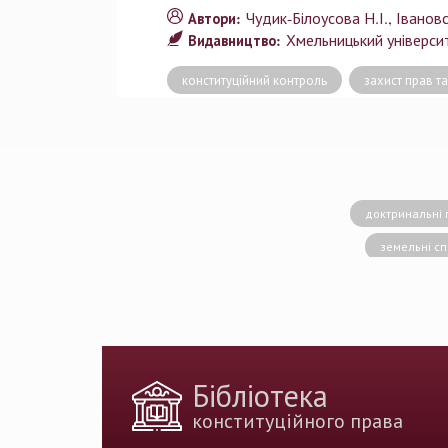
Чудик-Білоусова Н.І.
Івановс
Автори:
Хмельницький університ
Видавництво:
конституційний контроль
захист прав т
доктринальні 
земельні с
конситуційне право
Вища кваліфік
державн
доктрина публічног
Бібліотека
держа
конституційного права
Голова Констит