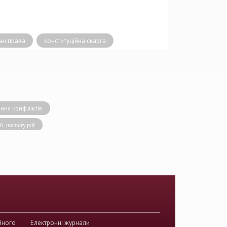
ьні права
конституційна скарга
ння конфліктів
020_memory.pdf
виконавча влада
енство права
акти КСУ
й суд з прав людини
країни
йного
Електронні журнали
истема України