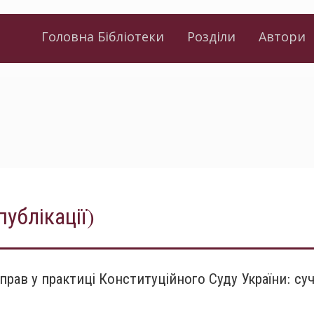
Головна Бібліотеки
Розділи
Автори
публікації)
прав у практиці Конституційного Суду України: су