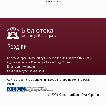
Переглянути всі
децентралізація влади
вирішення конфліктів
земельні спори
генофонд
держава
https://razumkov.org.ua/uploads/article/2020_memory.pdf
Бібліотека
конситуційне право
Венеціанська комісія
конституційного права
децентралізація
Вища рада правосуддя
Розділи
виконавча влада
Вища кваліфікаційна комісії суддів
Практика органів конституційної юрисдикції зарубіжних країн
Судова практика Конституційного Суду України
Вищий антикорупційний суд України
Електронні журнали
Наукові ресурси (публікації)
верховенство права
державна влада
Сайт розроблено за сприяння Координатора проектів ОБСЄ в
гендерна рівність
звуження прав
Україні
демократія
акти КСУ
© 2026 Конституційний Суд України
доктрина публічного права
доктрина приватного права
Rule of Law