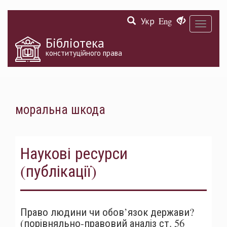
Перейти
Укр
Eng
до
Toggle
основного
navigati
матеріалу
Бібліотека
конституційного права
моральна шкода
Наукові ресурси
(публікації)
Право людини чи обов’язок держави?
(порівняльно-правовий аналіз ст. 56