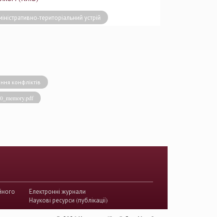
іністративно-територіальний устрій
ння конфліктів
020_memory.pdf
виконавча влада
енство права
акти КСУ
й суд з прав людини
країни
йного
Електронні журнали
истема України
Наукові ресурси (публікації)
ого судочинства