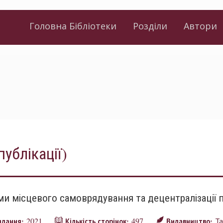
Головна Бібліотеки
Розділи
Автори
публікації)
и місцевого самоврядування та децентралізації пу
2021
497
Та
видання:
Кількість сторінок:
Видавництво: