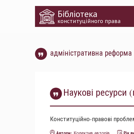
Перейти
Бібліотека
до
основного
конституційного права
матеріалу
адміністративна реформа
Наукові ресурси (
Конституційно-правові проблем
Колектив авторів
Автори:
Рік 