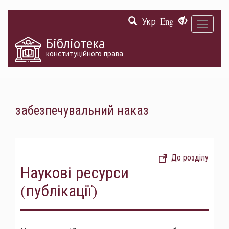
Перейти
Укр
Eng
до
Toggle
основного
navigati
матеріалу
Бібліотека
конституційного права
забезпечувальний наказ
До розділу
Наукові ресурси
(публікації)