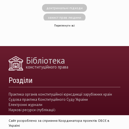
доктринальні підходи
захист прав людини
Переглянути всі
децентралізація влади
вирішення конфліктів
земельні спори
генофонд
держава
https://razumkov.org.ua/uploads/article/2020_memory.pdf
Бібліотека
конситуційне право
Венеціанська комісія
конституційного права
децентралізація
Вища рада правосуддя
Розділи
виконавча влада
Вища кваліфікаційна комісії суддів
Практика органів конституційної юрисдикції зарубіжних країн
Судова практика Конституційного Суду України
Вищий антикорупційний суд України
Електронні журнали
Наукові ресурси (публікації)
верховенство права
державна влада
Сайт розроблено за сприяння Координатора проектів ОБСЄ в
гендерна рівність
звуження прав
Україні