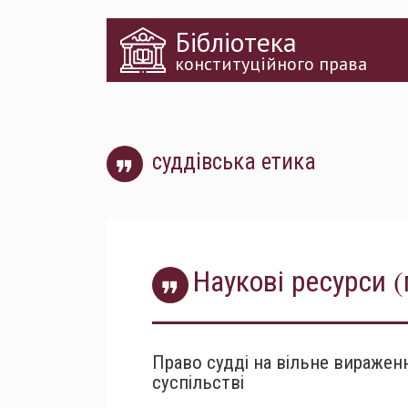
Перейти
Бібліотека
до
основного
конституційного права
матеріалу
суддівська етика
Наукові ресурси (
Право судді на вільне вираженн
суспільстві