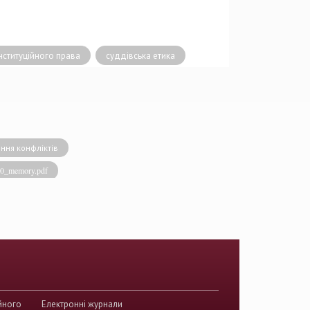
ституційного права
суддівська етика
ння конфліктів
020_memory.pdf
виконавча влада
енство права
акти КСУ
й суд з прав людини
країни
йного
Електронні журнали
истема України