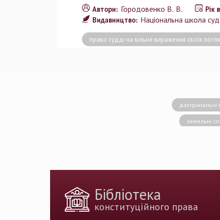
Городовенко В. В.
Автори:
Рік 
Національна школа судд
Видавництво:
право судді на вільне вираження своїх погл
доктринальні 
земельні с
конситуційне право
Вища кваліфік
державн
доктрина публічног
Бібліотека
держа
конституційного права
Голова Констит