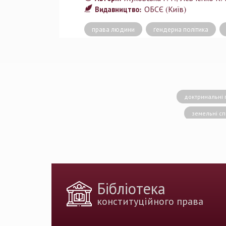
ОБСЄ (Київ)
Видавництво:
права людини
ґендерна політика
доктринальні 
земельні с
конситуційне право
Вища кваліфік
державн
доктрина публічног
Бібліотека
держа
конституційного права
Голова Констит