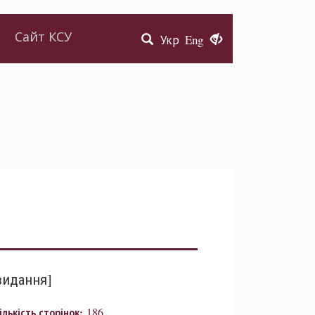
Сайт КСУ
Укр
Eng
видання]
186
ількість сторінок: