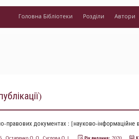
Головна Бібліотеки
Розділи
Автори
публікації)
о-правових документах : [науково-інформаційне 
Б.
Остапенко О. О.
Суслова О. І.
2020
Рік видання:
К