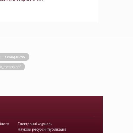
ння конфліктів
020_memory.pdf
виконавча влада
енство права
акти КСУ
й суд з прав людини
країни
йного
Електронні журнали
истема України
Наукові ресурси (публікації)