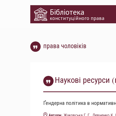
Перейти
Бібліотека
до
основного
конституційного права
матеріалу
права чоловіків
Наукові ресурси (
Ґендерна політика в нормативн
Жуковська Г. Г.
Левченко К. 
Автори: