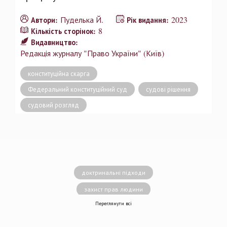
Пуделька Й.
2023
Автори:
Рік видання:
8
Кількість сторінок:
Видавництво:
Редакція журналу "Право України" (Київ)
конституційна скарга
Федеральний конституційний суд
судові рішення
судовий розгляд
доктринальні підходи
захист прав людини
Переглянути всі
децентралізація влади
вирішення конфліктів
земельні спори