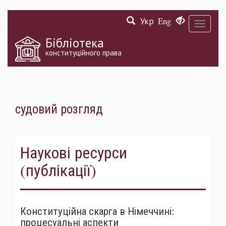
Перейти
Укр
Eng
до
Toggle
основного
navigati
матеріалу
Бібліотека
конституційного права
судовий розгляд
Наукові ресурси
(публікації)
Конституційна скарга в Німеччині:
процесуальні аспекти