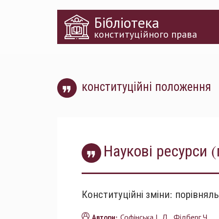
Перейти
Бібліотека
до
основного
конституційного права
матеріалу
конституційні положення
Наукові ресурси (
Конституційні зміни: порівнял
Софінська І. Д.
Фідберг Ч.
Автори: