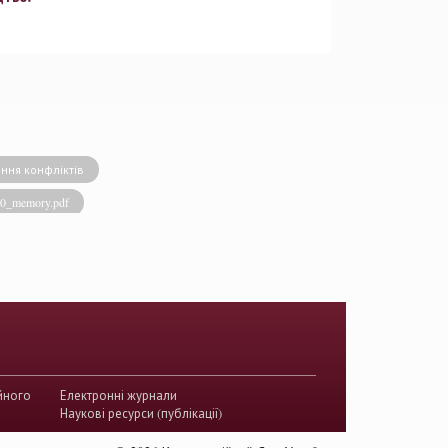
ння конфліктів
020_memory.pdf
виконавча влада
енство права
акти КСУ
й суд з прав людини
країни
йного
Електронні журнали
истема України
Наукові ресурси (публікації)
ого судочинства