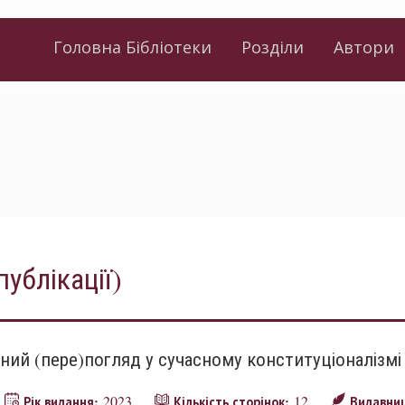
Головна Бібліотеки
Розділи
Автори
публікації)
ьний (пере)погляд у сучасному конституціоналізмі
2023
12
Рік видання:
Кількість сторінок:
Видавни