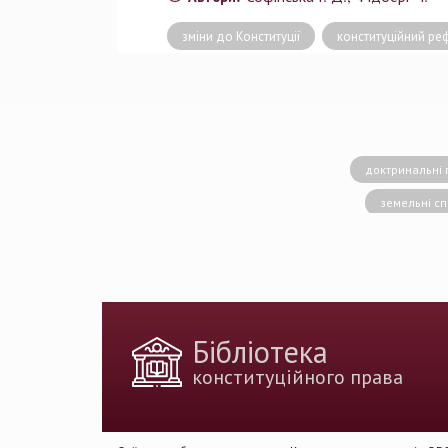
зміни до Конституції
конституційний р
доктринальні 
земельні с
конситуційне право
Вища кваліфік
державн
доктрина публічног
Бібліотека
держа
конституційного права
Голова Констит
імплементація 