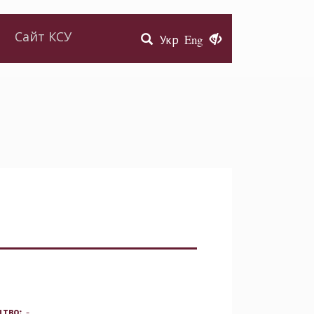
Сайт КСУ
Укр
Eng
-
цтво: