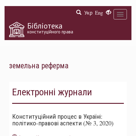
Перейти
Укр
Eng
до
Toggle
основного
navigati
матеріалу
Бібліотека
конституційного права
земельна реферма
Електронні журнали
Конституційний процес в Україні:
політико-правові аспекти (№ 3, 2020)