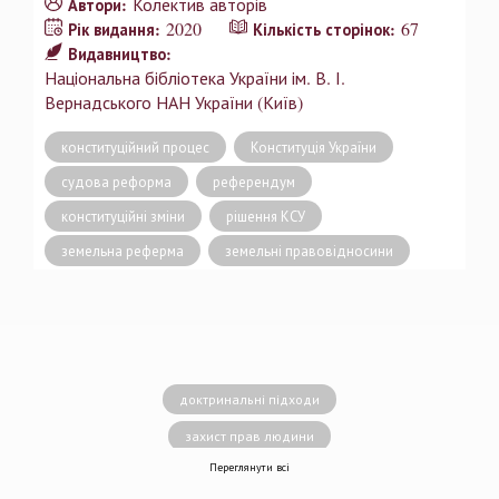
Колектив авторів
Автори:
2020
67
Рік видання:
Кількість сторінок:
Видавництво:
Національна бібліотека України ім. В. І.
Вернадського НАН України (Київ)
конституційний процес
Конституція України
судова реформа
референдум
конституційні зміни
рішення КСУ
земельна реферма
земельні правовідносини
доктринальні підходи
захист прав людини
Переглянути всі
децентралізація влади