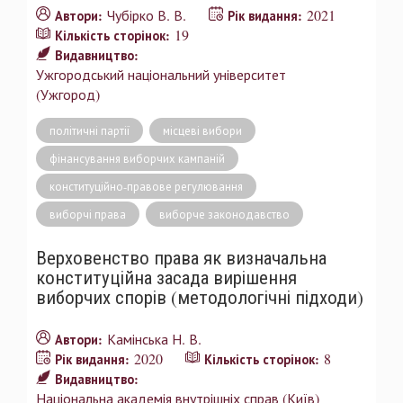
Чубірко В. В.
2021
Автори:
Рік видання:
19
Кількість сторінок:
Видавництво:
Ужгородський національний університет
(Ужгород)
політичні партії
місцеві вибори
фінансування виборчих кампаній
конституційно-правове регулювання
виборчі права
виборче законодавство
Верховенство права як визначальна
конституційна засада вирішення
виборчих спорів (методологічні підходи)
Камінська Н. В.
Автори:
2020
8
Рік видання:
Кількість сторінок:
Видавництво:
Національна академія внутрішніх справ (Київ)