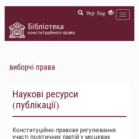
Перейти
Укр
Eng
до
Toggle
основного
navigati
матеріалу
Бібліотека
конституційного права
виборчі права
Наукові ресурси
(публікації)
Конституційно-правове регулювання
участі політичних партій у місцевих