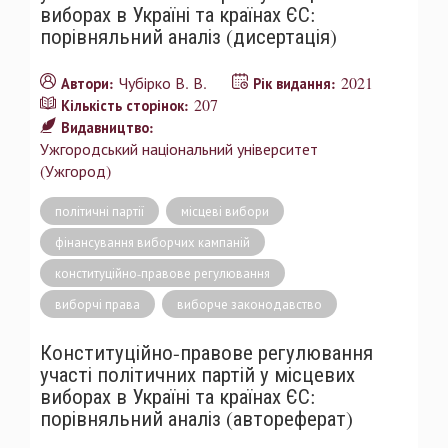
виборах в Україні та країнах ЄС:
порівняльний аналіз (дисертація)
Чубірко В. В.
2021
Автори:
Рік видання:
207
Кількість сторінок:
Видавництво:
Ужгородський національний університет
(Ужгород)
політичні партії
місцеві вибори
фінансування виборчих кампаній
конституційно-правове регулювання
виборчі права
виборче законодавство
Конституційно-правове регулювання
участі політичних партій у місцевих
виборах в Україні та країнах ЄС:
порівняльний аналіз (автореферат)