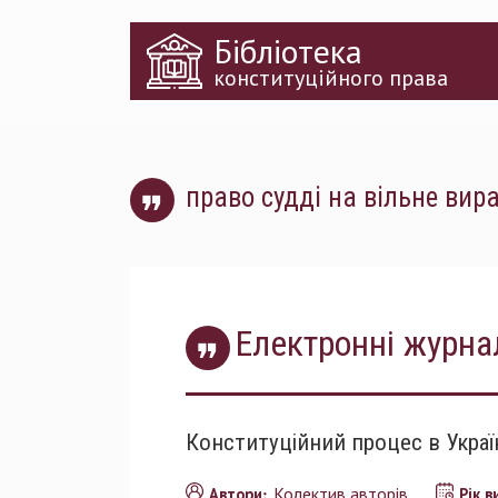
Перейти
Бібліотека
до
основного
конституційного права
матеріалу
право судді на вільне вир
Електронні журна
Конституційний процес в Україн
Колектив авторів
Автори:
Рік 