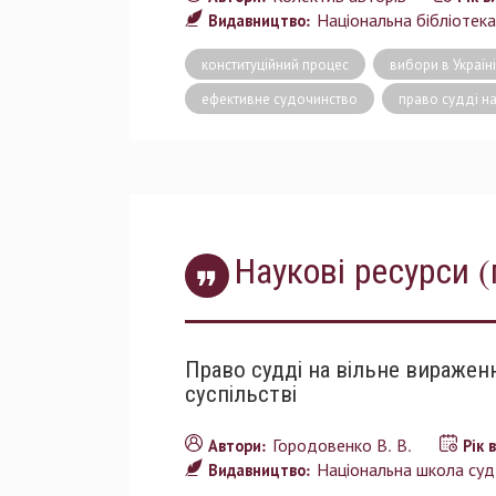
Національна бібліотека 
Видавництво:
конституційний процес
вибори в Україні
ефективне судочинство
право судді на
Наукові ресурси (
Право судді на вільне вираженн
суспільстві
Городовенко В. В.
Автори:
Рік 
Національна школа судд
Видавництво: