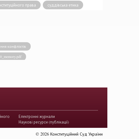
ституційного права
суддівська етика
ння конфліктів
020_memory.pdf
виконавча влада
енство права
акти КСУ
й суд з прав людини
країни
йного
Електронні журнали
истема України
Наукові ресурси (публікації)
ого судочинства
© 2026 Конституційний Суд України
ство