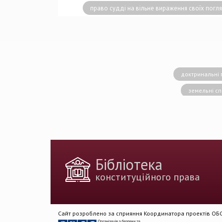
право судді на вільне вираження своїх погл
доктринальні 
земельні с
конситуційне право
Вища кваліфік
державн
доктрина публічног
Бібліотека
держа
конституційного права
Голова Констит
імплементація 
Сайт розроблено за сприяння Координатора проектів ОБСЄ
змін