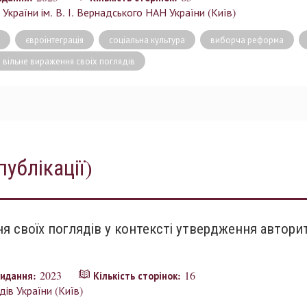
України ім. В. І. Вернадського НАН України (Київ)
євроінтеграція
соціальна культура
виборча реформа
 вільне вираження своїх поглядів
публікації)
я своїх поглядів у контексті утвердження автори
2023
16
видання:
Кількість сторінок:
ів України (Київ)