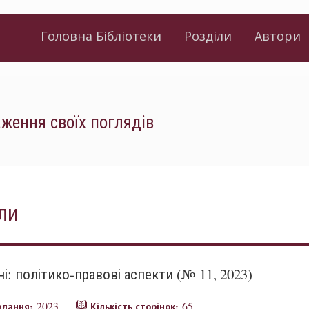
Головна Бібліотеки
Розділи
Автори
аження своїх поглядів
ли
і: політико-правові аспекти (№ 11, 2023)
2023
65
видання:
Кількість сторінок: