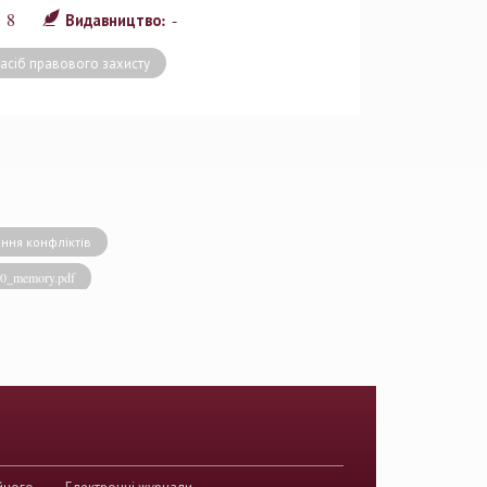
8
-
:
Видавництво:
асіб правового захисту
ння конфліктів
020_memory.pdf
виконавча влада
енство права
акти КСУ
й суд з прав людини
країни
йного
Електронні журнали