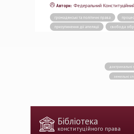
Федеральний Конституційни
Автори:
громадянські та політичні права
процес
призупинення дії апеляції
свобода зібр
доктринальні 
земельні с
конситуційне право
Вища кваліфік
державн
доктрина публічног
Бібліотека
держа
конституційного права