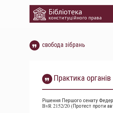
Перейти
Бібліотека
до
основного
конституційного права
матеріалу
свобода зібрань
Практика органів 
Рішення Першого сенату Федера
BvR 2152/20 (Протест проти ав