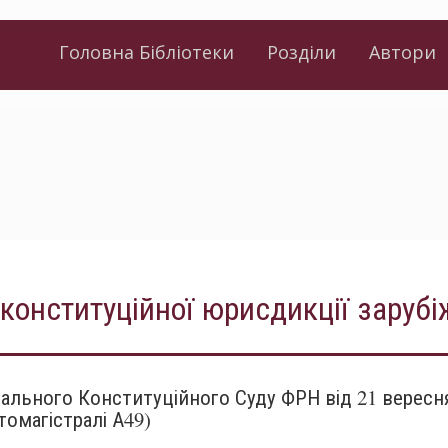
Головна Бібліотеки
Розділи
Автори
конституційної юрисдикції зарубі
льного Конституційного Суду ФРН від 21 вересня 
томагістралі А49)