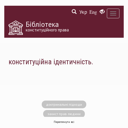
Перейти
Укр
Eng
до
Toggle
основного
navigati
матеріалу
Бібліотека
конституційного права
конституційна ідентичність.
доктринальні підходи
захист прав людини
Переглянути всі
децентралізація влади