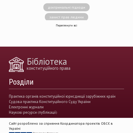
доктринальні підходи
захист прав людини
Переглянути всі
децентралізація влади
вирішення конфліктів
земельні спори
генофонд
держава
https://razumkov.org.ua/uploads/article/2020_memory.pdf
Бібліотека
конситуційне право
Венеціанська комісія
конституційного права
децентралізація
Вища рада правосуддя
Розділи
виконавча влада
Вища кваліфікаційна комісії суддів
Практика органів конституційної юрисдикції зарубіжних країн
Судова практика Конституційного Суду України
Вищий антикорупційний суд України
Електронні журнали
Наукові ресурси (публікації)
верховенство права
державна влада
Сайт розроблено за сприяння Координатора проектів ОБСЄ в
гендерна рівність
звуження прав
Україні