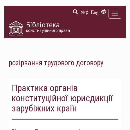
Перейти
Укр
Eng
до
Toggle
основного
navigati
матеріалу
Бібліотека
конституційного права
розірвання трудового договору
Практика органів
конституційної юрисдикції
зарубіжних країн