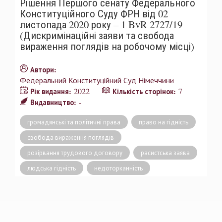
Рішення Першого сенату Федерального
Конституційного Суду ФРН від 02
листопада 2020 року – 1 BvR 2727/19
(Дискримінаційні заяви та свобода
вираження поглядів на робочому місці)
Автори:
Федеральний Конституційний Суд Німеччини
2022
7
Рік видання:
Кількість сторінок:
-
Видавництво:
громадянські та політичні права
право на гідність
свобода вираження поглядів
розірвання трудового договору
расистська заява
людська гідність
недоторканність