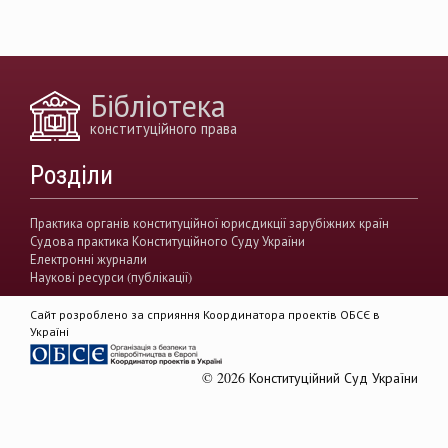
вирішення конфліктів
земельні спори
генофонд
держава
https://razumkov.org.ua/uploads/article/2020_memory.pdf
Бібліотека
конситуційне право
Венеціанська комісія
конституційного права
децентралізація
Вища рада правосуддя
Розділи
виконавча влада
Вища кваліфікаційна комісії суддів
Практика органів конституційної юрисдикції зарубіжних країн
Судова практика Конституційного Суду України
Вищий антикорупційний суд України
Електронні журнали
Наукові ресурси (публікації)
верховенство права
державна влада
Сайт розроблено за сприяння Координатора проектів ОБСЄ в
гендерна рівність
звуження прав
Україні
демократія
акти КСУ
© 2026 Конституційний Суд України
доктрина публічного права
доктрина приватного права
Rule of Law