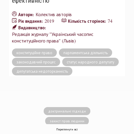
ефективністю
Колектив авторів
Автори:
2019
74
Рік видання:
Кількість сторінок:
Видавництво:
Редакція журналу "Український часопис
конституційного права" (Львів)
конституційне право
парламентська діяльність
законодавчий процес
статус народного депутату
депутатська недоторканність
доктринальні підходи
захист прав людини
Переглянути всі
децентралізація влади