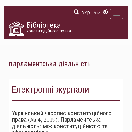
Перейти
Укр
Eng
до
Toggle
основного
navigati
матеріалу
Бібліотека
конституційного права
парламентська діяльність
Електронні журнали
Український часопис конституційного
права (№ 4, 2019). Парламентська
діяльність: між конституційністю та