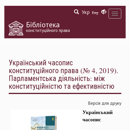
Перейти
Укр
до
Eng
Toggle
основного
navigati
матеріалу
Бібліотека
конституційного права
Український часопис
конституційного права (№ 4, 2019).
Парламентська діяльність: між
конституційністю та ефективністю
Версія для друку
Український
часопис