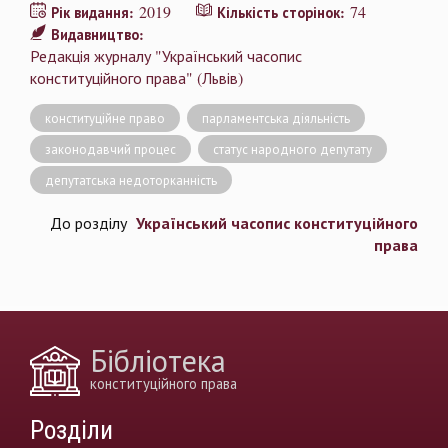
2019
74
Рік видання:
Кількість сторінок:
Видавництво:
Редакція журналу "Український часопис
конституційного права" (Львів)
конституційне право
парламентська діяльність
законодавчий процес
статус народного депутату
депутатська недоторканність
Український часопис конституційного
До розділу
права
Бібліотека
конституційного права
Розділи