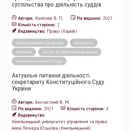
суспільства про діяльність суддів
Колісник В. П.
2023
Автори:
Рік видання:
2
Кількість сторінок:
Право (Харків)
Видавництво:
Конституційний Суд України
відкритість
гласність
доступ до публічної інформації
приниципи діяльності суду
Актуальні питання діяльності
секретаріату Конституційного Суду
України
Бесчастний В. М.
Автори:
2023
4
Рік видання:
Кількість сторінок:
Видавництво:
Хмельницький університет управління та права
імені Леоніда Юзькова (Хмельницький)