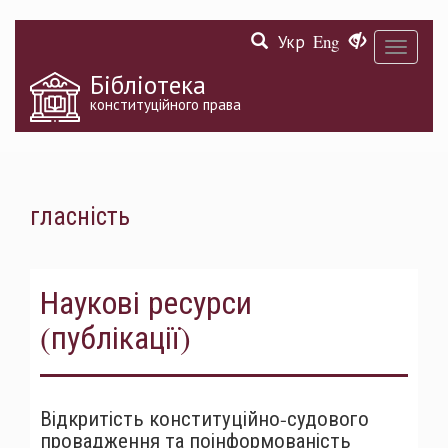
Перейти
Укр
Eng
до
Toggle
основного
navigati
матеріалу
Бібліотека
конституційного права
гласність
Наукові ресурси
(публікації)
Відкритість конституційно-судового
провадження та поінформованість