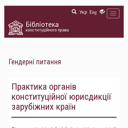
Перейти
Укр
Eng
до
Toggle
основного
navigati
матеріалу
Бібліотека
конституційного права
Гендерні питання
Практика органів
конституційної юрисдикції
зарубіжних країн