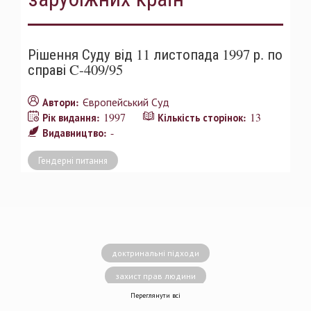
Рішення Суду від 11 листопада 1997 р. по
справі C-409/95
Європейський Суд
Автори:
1997
13
Рік видання:
Кількість сторінок:
-
Видавництво:
Гендерні питання
доктринальні підходи
захист прав людини
Переглянути всі
децентралізація влади