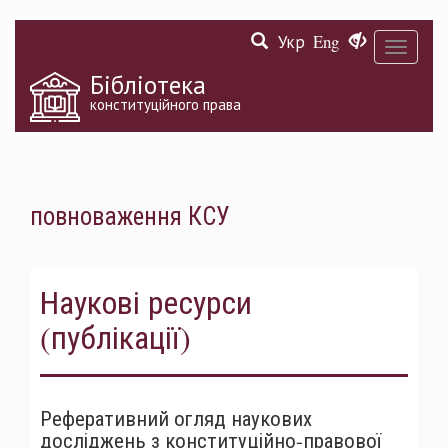
Перейти
Укр
Eng
до
Toggle
основного
navigati
матеріалу
Бібліотека
конституційного права
повноваження КСУ
Наукові ресурси
(публікації)
Реферативний огляд наукових
досліджень з конституційно-правової