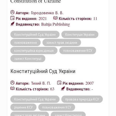
Constitution of Ukraine
Городовенко В. В.
Автори:
2021
11
Рік видання:
Кількість сторінок:
Baltija Publishing
Видавництво:
Конституційний Суд України
Конституція України
повноваження
захист прав людини
конституційна юрисдикція
повноваження КСУ
захист Конституції
Конституційний Суд України
Тихий В. П.
2007
Автори:
Рік видання:
63
-
Кількість сторінок:
Видавництво:
Конституційний Суд України
правова природа КСУ
рішення КСУ
повноваження КСУ
захист прав людини
захист Конституції