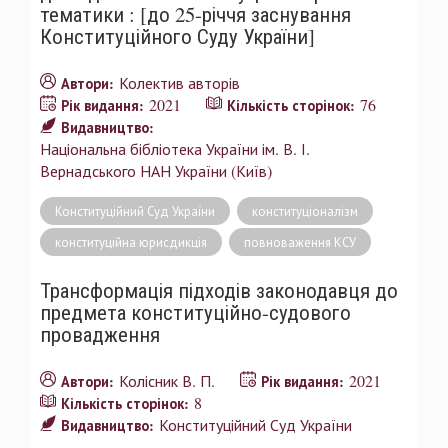
тематики : [до 25-річчя заснування
Конституційного Суду України]
Колектив авторів
Автори:
2021
76
Рік видання:
Кількість сторінок:
Видавництво:
Національна бібліотека України ім. В. І.
Вернадського НАН України (Київ)
Конституційний Суд України
конституціоналізм
конституційна юрисдикція
повноваження КСУ
Трансформація підходів законодавця до
предмета конституційно-судового
провадження
Колісник В. П.
2021
Автори:
Рік видання:
8
Кількість сторінок:
Конституційний Суд України
Видавництво: