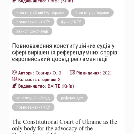
Логос (Київ)
Видавництво:
Конституційний Суд України
Конституція України
повноваження КСУ
функції КСУ
захист Конституції
Повноваження конституційних судів у
сфері вирішення референдумних спорів:
європейський досвід регламентації
Совгиря О. В.
2021
Автори:
Рік видання:
8
Кількість сторінок:
ВАІТЕ (Київ)
Видавництво:
конституційний суд
референдум
повноваження КСУ
The Constitutional Court of Ukraine as the
only body for the advocacy of the